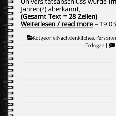
Universitätsabschluss wurde
I
Jahren(?) aberkannt,
(Gesamt Text = 28 Zeilen)
Weiterlesen / read more
– 19.03
Katgeorie:
Nachdenkliches
,
Persone
Erdogan
|