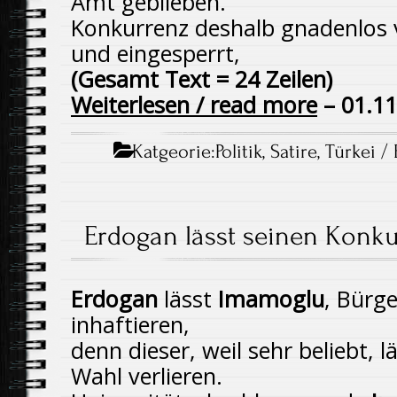
Amt geblieben.
Konkurrenz deshalb gnadenlos v
und eingesperrt,
(Gesamt Text = 24 Zeilen)
Weiterlesen / read more
– 01.11
Katgeorie:
Politik
,
Satire
,
Türkei /
Erdogan lässt seinen Konku
Erdogan
lässt
Imamoglu
, Bürge
inhaftieren,
denn dieser, weil sehr beliebt, 
Wahl verlieren.