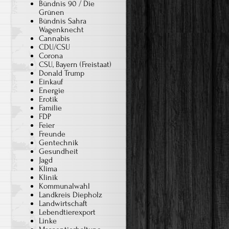
Bündnis 90 / Die
Grünen
Bündnis Sahra
Wagenknecht
Cannabis
CDU/CSU
Corona
CSU, Bayern (Freistaat)
Donald Trump
Einkauf
Energie
Erotik
Familie
FDP
Feier
Freunde
Gentechnik
Gesundheit
Jagd
Klima
Klinik
Kommunalwahl
Landkreis Diepholz
Landwirtschaft
Lebendtierexport
Linke