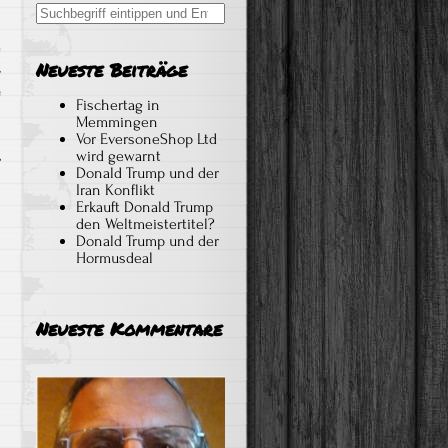
Search
for:
Neueste Beiträge
,
e
Fischertag in
Memmingen
Vor EversoneShop Ltd
wird gewarnt
Donald Trump und der
Iran Konflikt
Erkauft Donald Trump
den Weltmeistertitel?
Donald Trump und der
Hormusdeal
Neueste Kommentare