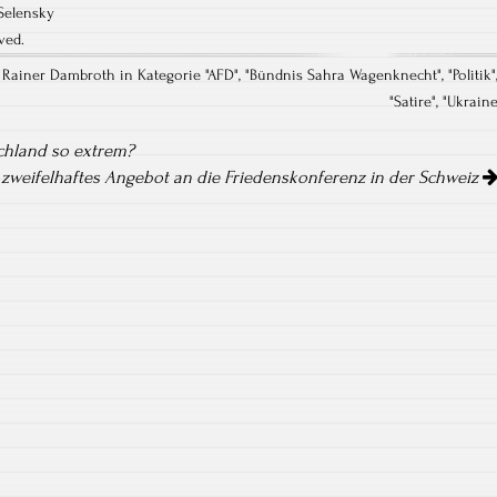
Selensky
ved.
n Rainer Dambroth in Kategorie "
AFD
", "
Bündnis Sahra Wagenknecht
", "
Politik
"
"
Satire
", "
Ukrain
hland so extrem?
 zweifelhaftes Angebot an die Friedenskonferenz in der Schweiz