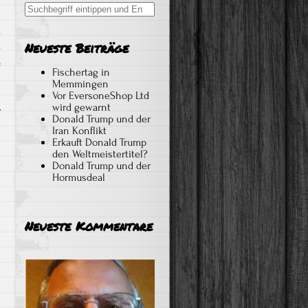
Search
for:
Neueste Beiträge
s
e
Fischertag in
Memmingen
Vor EversoneShop Ltd
wird gewarnt
Donald Trump und der
Iran Konflikt
Erkauft Donald Trump
den Weltmeistertitel?
Donald Trump und der
Hormusdeal
Neueste Kommentare