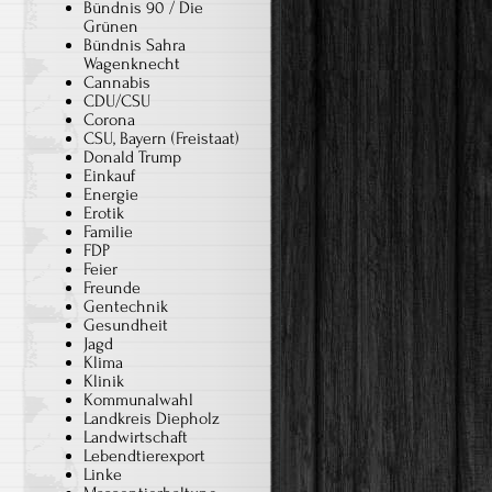
Bündnis 90 / Die
Grünen
Bündnis Sahra
Wagenknecht
Cannabis
CDU/CSU
Corona
CSU, Bayern (Freistaat)
Donald Trump
Einkauf
Energie
Erotik
Familie
FDP
Feier
Freunde
Gentechnik
Gesundheit
Jagd
Klima
Klinik
Kommunalwahl
Landkreis Diepholz
Landwirtschaft
Lebendtierexport
Linke