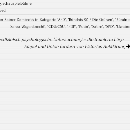
g
,
schauspielbühne
ved.
von Rainer Dambroth in Kategorie "
AFD
", "
Bündnis 90 / Die Grünen
", "
Bündni
Sahra Wagenknecht
", "
CDU/CSU
", "
FDP
", "
Putin
", "
Satire
", "
SPD
", "
Ukrain
dizinisch psychologische Untersuchung) – die trainierte Lüge
Ampel und Union fordern von Pistorius Aufklärung