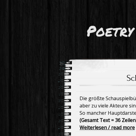
Poetry
Sc
Die größte Schauspielbüh
aber zu viele Akteure si
So mancher Hauptdarstell
(Gesamt Text = 36 Zeilen
Weiterlesen / read more