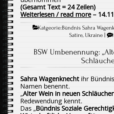
(Gesamt Text = 24 Zeilen)
Weiterlesen / read more
– 14.11
Katgeorie:
Bündnis Sahra Wagen
Satire
,
Ukraine
|
BSW Umbenennung: „Alte
Schläuche
Sahra Wagenknecht
ihr Bündni
Namen benennt.
„
Alter Wein in neuen Schläuche
Redewendung kennt.
Das „
Bündnis Soziale Gerechtig