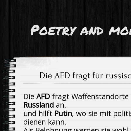
Poetry and mo
Die AFD fragt für russis
Die
AFD
fragt Waffenstandorte 
Russland
an,
und hilft
Putin
, wo sie mit poli
dienen kann.
Als Belohnung werden sie wohl 