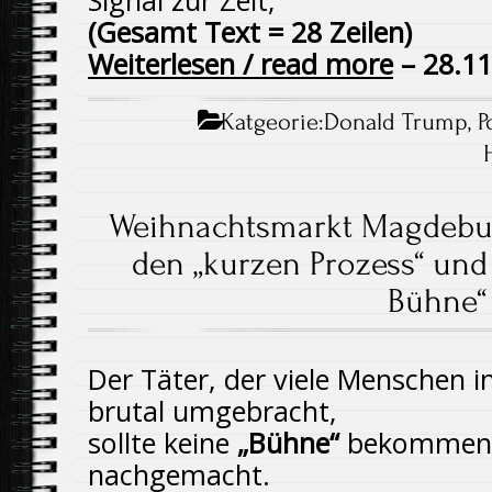
Signal zur Zeit,
(Gesamt Text = 28 Zeilen)
Weiterlesen / read more
– 28.11
Katgeorie:
Donald Trump
,
P
Weihnachtsmarkt Magdeburg
den „kurzen Prozess“ und 
Bühne“
Der Täter, der viele Menschen i
brutal umgebracht,
sollte keine
„Bühne“
bekommen, 
nachgemacht.