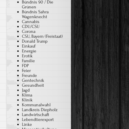
Bündnis 90 / Die
Grünen
Bündnis Sahra
Wagenknecht
Cannabis
CDU/CSU
Corona
CSU, Bayern (Freistaat)
Donald Trump
Einkauf
Energie
Erotik
Familie
FDP
Feier
Freunde
Gentechnik
Gesundheit
Jagd
Klima
Klinik
Kommunalwahl
Landkreis Diepholz
Landwirtschaft
Lebendtierexport
Linke