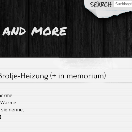
Search
for:
 and more
Brötje-Heizung (+ in memorium)
Therme
t Wärme
 sie nenne,
)