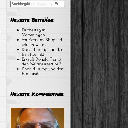
Search
for:
Neueste Beiträge
k
Fischertag in
Memmingen
Vor EversoneShop Ltd
wird gewarnt
Donald Trump und der
Iran Konflikt
Erkauft Donald Trump
den Weltmeistertitel?
Donald Trump und der
Hormusdeal
Neueste Kommentare