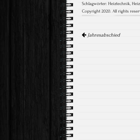
Schlagwörter:
Heiztechnik
,
Hei
Copyright 2020. All rights reser
Artikel-
Navigation
Jahresabschied