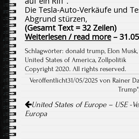
auf ein Riff“.
Die Tesla-Auto-Verkäufe und Tes
Abgrund stürzen,
(Gesamt Text = 32 Zeilen)
Weiterlesen / read more
– 31.0
Schlagwörter:
donald trump
,
Elon Musk
United States of America
,
Zollpolitik
Copyright 2020. All rights reserved.
Veröffentlicht31/05/2025 von Rainer D
Trump
"
Artikel-
United States of Europe – USE -Ve
Navigation
Europa