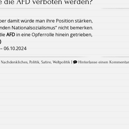
te die AFD verboten werden?
er damit würde man ihre Position stärken,
den Nationalsozialismus“ nicht bemerken.
die
AFD
in eine Opferrolle hinein getrieben,
)
– 06.10.2024
,
Nachdenkliches
,
Politik
,
Satire
,
Weltpolitik
|
Hinterlasse einen Kommenta