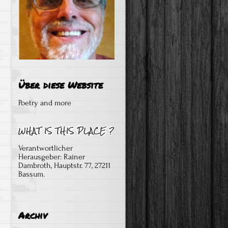
r
Über diese Website
Poetry and more
Verantwortlicher
Herausgeber: Rainer
Dambroth, Hauptstr. 77, 27211
Bassum.
r
Archiv