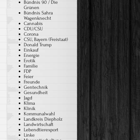
Bündnis 90 / Die
Grünen
Bündnis Sahra
Wagenknecht
Cannabis
CDU/CSU
Corona
CSU, Bayern (Freistaat)
Donald Trump
Einkauf
Energie
Erotik
Familie
FDP
Feier
Freunde
Gentechnik
Gesundheit
Jagd
Klima
Klinik
Kommunalwahl
Landkreis Diepholz
Landwirtschaft
Lebendtierexport
Linke