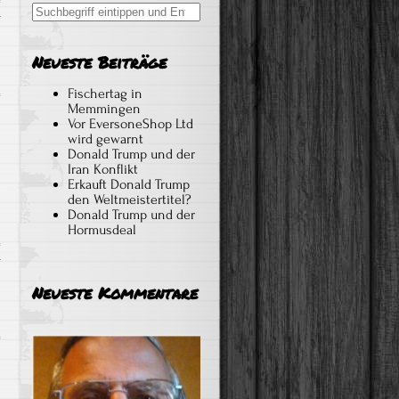
Search
r
for:
Neueste Beiträge
Fischertag in
Memmingen
Vor EversoneShop Ltd
wird gewarnt
Donald Trump und der
Iran Konflikt
Erkauft Donald Trump
den Weltmeistertitel?
Donald Trump und der
Hormusdeal
r
Neueste Kommentare