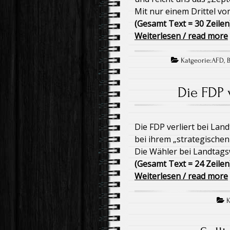
Mit nur einem Drittel vo
(Gesamt Text = 30 Zeilen
Weiterlesen / read more
Katgeorie:
AFD
,
Die FDP 
Die FDP verliert bei La
bei ihrem „strategische
Die Wähler bei Landtag
(Gesamt Text = 24 Zeilen
Weiterlesen / read more
K