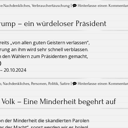
e:
Nachdenkliches
,
Verbrauchertäuschung
|
Hinterlasse einen Kommenta
rump – ein würdeloser Präsident
eits „von allen guten Geistern verlassen“,
rung an ihm wird sehr schnell verblassen.
 den Wählern zum Präsidenten gemacht,
)
– 20.10.2024
p
,
Nachdenkliches
,
Personen
,
Politik
,
Satire
|
Hinterlasse einen Kommenta
 Volk – Eine Minderheit begehrt auf
von der Minderheit die skandierten Parolen
er der Macht“, sonst werden wir es holen!