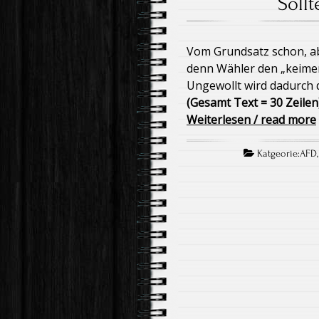
Soll
Vom Grundsatz schon, ab
denn Wähler den „keimen
Ungewollt wird dadurch 
(Gesamt Text = 30 Zeilen
Weiterlesen / read more
Katgeorie:
AFD