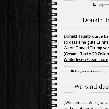
Katgeori
Donald T
Donald Trump
wurde ber
so dass eine gute Erinne
Wenn
Donald Trump
von
(Gesamt Text = 20 Zeilen
Weiterlesen / read more
Katgeorie:
Donald Trum
Wir sind das
„Wir sind das Volk“, so 
und reicht uns das „Zept