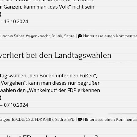
m Ganzen, kann man „das Volk“ nicht sein
)
– 13.10.2024
Bündnis Sahra Wagenknecht
,
Politik
,
Satire
|
Hinterlasse einen Kommenta
verliert bei den Landtagswahlen
ndtagswahlen „den Boden unter den Füßen“,
n Vorgehen“, kann man dieses nur begrüßen
swahlen den „Wankelmut“ der FDP erkennen
)
– 07.10.2024
atgeorie:
CDU/CSU
,
FDP
,
Politik
,
Satire
,
SPD
|
Hinterlasse einen Kommenta