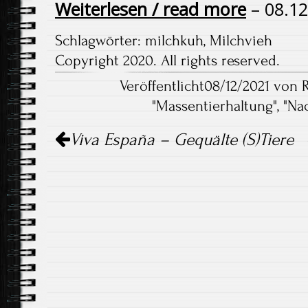
Weiterlesen / read more
– 08.12
Schlagwörter:
milchkuh
,
Milchvieh
Copyright 2020. All rights reserved.
Veröffentlicht08/12/2021 von
"
Massentierhaltung
", "
Na
Artikel-
Viva España – Gequälte (S)Tiere
Navigation