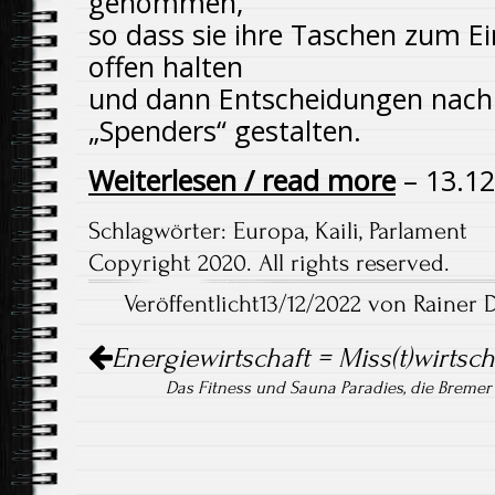
genommen,
so dass sie ihre Taschen zum E
offen halten
und dann Entscheidungen nac
„Spenders“ gestalten.
Weiterlesen / read more
– 13.12
Schlagwörter:
Europa
,
Kaili
,
Parlament
Copyright 2020. All rights reserved.
Veröffentlicht13/12/2022 von Rainer 
Artikel-
Energiewirtschaft = Miss(t)wirtsch
Navigation
Das Fitness und Sauna Paradies, die Bremer