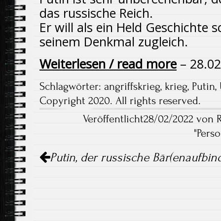
das russische Reich.
Er will als ein Held Geschichte 
seinem Denkmal zugleich.
Weiterlesen / read more
– 28.02
Schlagwörter:
angriffskrieg
,
krieg
,
Putin
,
Copyright 2020. All rights reserved.
Veröffentlicht28/02/2022 von 
"
Pers
Artikel-
Putin, der russische Bär(enaufbin
Navigation