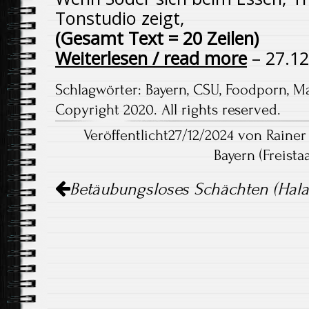
Tonstudio zeigt,
(Gesamt Text = 20 Zeilen)
Weiterlesen / read more
– 27.12
Schlagwörter:
Bayern
,
CSU
,
Foodporn
,
Ma
Copyright 2020. All rights reserved.
Veröffentlicht27/12/2024 von Raine
Bayern (Freistaa
Artikel-
Betäubungsloses Schächten (Hala
Navigation