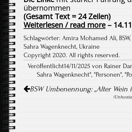
übernommen
(Gesamt Text = 24 Zeilen)
Weiterlesen / read more
– 14.11
Schlagwörter:
Amira Mohamed Ali
,
BSW
Sahra Wagenknecht
,
Ukraine
Copyright 2020. All rights reserved.
Veröffentlicht14/11/2025 von Rainer Da
Sahra Wagenknecht
", "
Personen
", "
Po
Artikel-
BSW Umbenennung: „Alter Wein i
Navigation
(Un)sozi