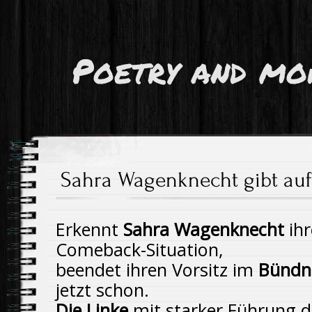
Poetry and mo
Sahra Wagenknecht gibt auf
Erkennt
Sahra Wagenknecht
ihr
Comeback-Situation,
beendet ihren Vorsitz im
Bündn
jetzt schon.
Die Linke
mit starker Führung die