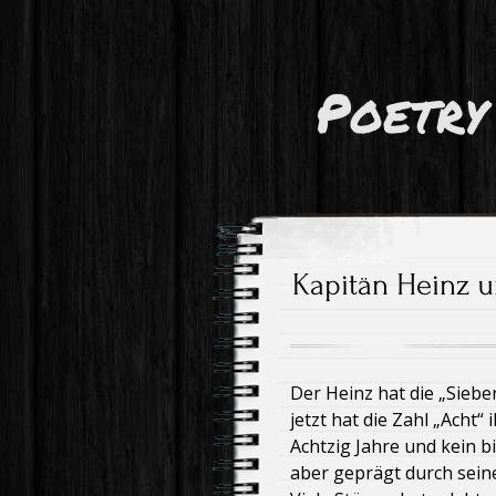
Poetry
Kapitän Heinz u
Der Heinz hat die „Siebe
jetzt hat die Zahl „Acht“ 
Achtzig Jahre und kein b
aber geprägt durch sein