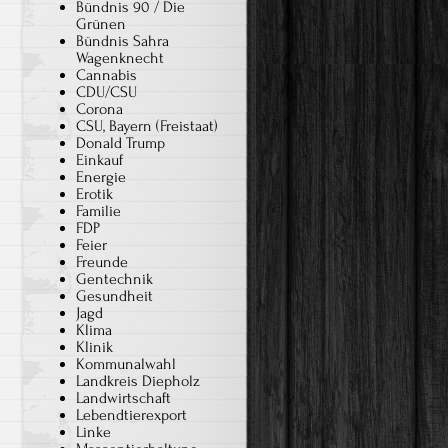
Bündnis 90 / Die
Grünen
Bündnis Sahra
Wagenknecht
Cannabis
CDU/CSU
Corona
CSU, Bayern (Freistaat)
Donald Trump
Einkauf
Energie
Erotik
Familie
FDP
Feier
Freunde
Gentechnik
Gesundheit
Jagd
Klima
Klinik
Kommunalwahl
Landkreis Diepholz
Landwirtschaft
Lebendtierexport
Linke