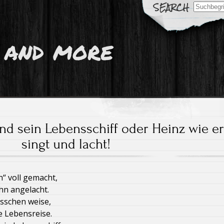
Search
for:
 and more
nd sein Lebensschiff oder Heinz wie er
singt und lacht!
n“ voll gemacht,
ihn angelacht.
isschen weise,
e Lebensreise.