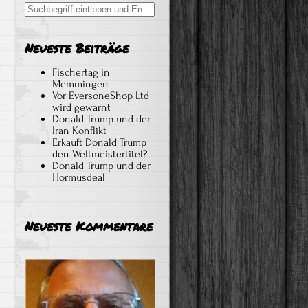
Search
for:
Neueste Beiträge
Fischertag in
r
Memmingen
Vor EversoneShop Ltd
wird gewarnt
Donald Trump und der
Iran Konflikt
Erkauft Donald Trump
den Weltmeistertitel?
Donald Trump und der
Hormusdeal
Neueste Kommentare