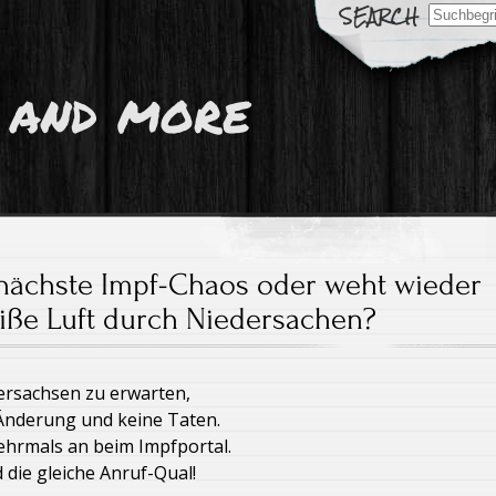
Search
for:
 and more
nächste Impf-Chaos oder weht wieder
iße Luft durch Niedersachen?
dersachsen zu erwarten,
 Änderung und keine Taten.
ehrmals an beim Impfportal.
die gleiche Anruf-Qual!