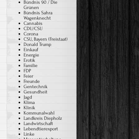
Bündnis 90 / Die
Grünen
Bündnis Sahra
Wagenknecht
Cannabis
CDU/CSU
Corona
CSU, Bayern (Freistaat)
Donald Trump
Einkauf
Energie
Erotik
Familie
FDP
Feier
Freunde
Gentechnik
Gesundheit
Jagd
Klima
Klinik
Kommunalwahl
Landkreis Diepholz
Landwirtschaft
Lebendtierexport
Linke