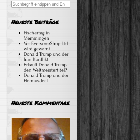
Search
for:
Neueste Beiträge
r
Fischertag in
Memmingen
Vor EversoneShop Ltd
wird gewarnt
Donald Trump und der
Iran Konflikt
Erkauft Donald Trump
den Weltmeistertitel?
Donald Trump und der
Hormusdeal
Neueste Kommentare
r