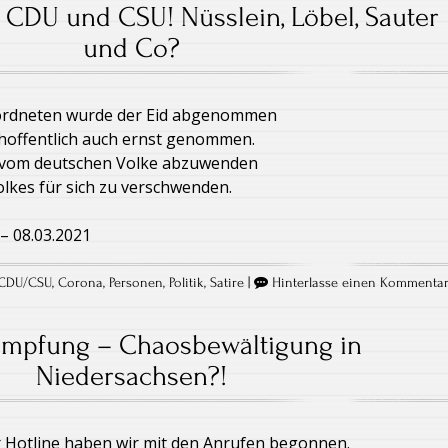
 CDU und CSU! Nüsslein, Löbel, Sauter
und Co?
rdneten wurde der Eid abgenommen
 hoffentlich auch ernst genommen.
n vom deutschen Volke abzuwenden
olkes für sich zu verschwenden.
– 08.03.2021
CDU/CSU
,
Corona
,
Personen
,
Politik
,
Satire
|
Hinterlasse einen Kommenta
Impfung – Chaosbewältigung in
Niedersachsen?!
r Hotline haben wir mit den Anrufen begonnen.