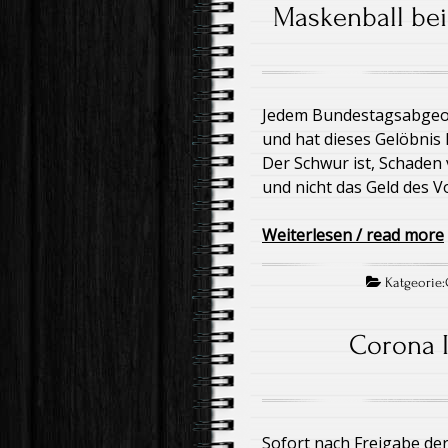
Maskenball bei
Jedem Bundestagsabgeo
und hat dieses Gelöbnis
Der Schwur ist, Schade
und nicht das Geld des V
Weiterlesen / read more
Katgeorie:
Corona 
Sofort nach Freigabe de