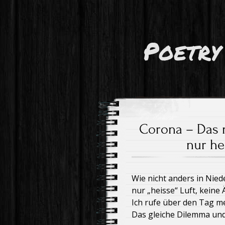
Poetry
Corona – Das 
nur he
Wie nicht anders in Nie
nur „heisse“ Luft, keine
Ich rufe über den Tag m
Das gleiche Dilemma und 