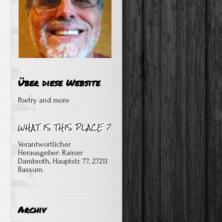
Über diese Website
Poetry and more
r
Verantwortlicher
Herausgeber: Rainer
Dambroth, Hauptstr. 77, 27211
Bassum.
Archiv