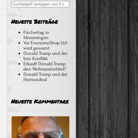
Search
for:
Neueste Beiträge
,
e
Fischertag in
Memmingen
Vor EversoneShop Ltd
wird gewarnt
Donald Trump und der
Iran Konflikt
Erkauft Donald Trump
den Weltmeistertitel?
Donald Trump und der
Hormusdeal
Neueste Kommentare