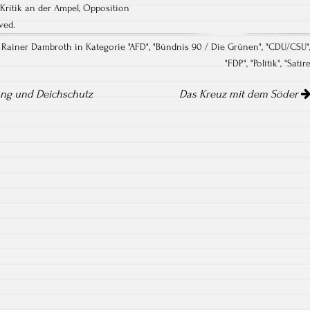
Kritik an der Ampel
,
Opposition
ved.
n Rainer Dambroth in Kategorie "
AFD
", "
Bündnis 90 / Die Grünen
", "
CDU/CSU
"
"
FDP
", "
Politik
", "
Satir
ng und Deichschutz
Das Kreuz mit dem Söder