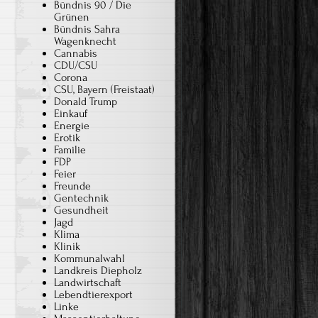
Bündnis 90 / Die
Grünen
Bündnis Sahra
Wagenknecht
Cannabis
CDU/CSU
Corona
CSU, Bayern (Freistaat)
Donald Trump
Einkauf
Energie
Erotik
Familie
FDP
Feier
Freunde
Gentechnik
Gesundheit
Jagd
Klima
Klinik
Kommunalwahl
Landkreis Diepholz
Landwirtschaft
Lebendtierexport
Linke